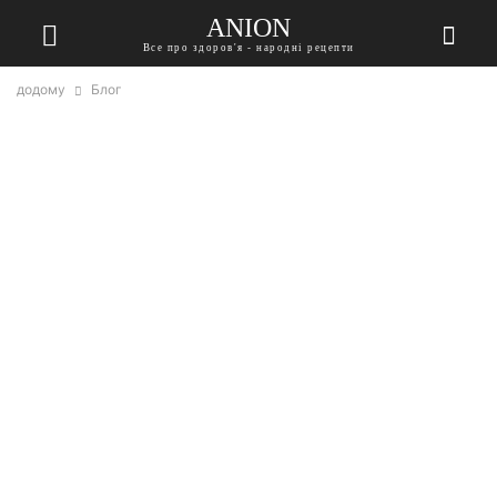
ANION
Все про здоров'я - народні рецепти
додому
Блог