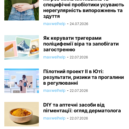
специфічні пробіотики усувають
нерегулярність випорожнень та
здуття
maxwelhelp
-
24.07.2026
Як керувати тригерами
поліцифемії віра та запобігати
загостренню
maxwelhelp
-
22.07.2026
Пілотний проект ІІ в Юті:
результати, ризики та прогалини
в регулюванні
maxwelhelp
-
22.07.2026
DIY та аптечні засоби від
пігментації: огляд дерматолога
maxwelhelp
-
22.07.2026