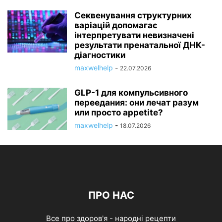
Секвенування структурних
варіацій допомагає
інтерпретувати невизначені
результати пренатальної ДНК-
діагностики
maxwelhelp
-
22.07.2026
GLP-1 для компульсивного
переедания: они лечат разум
или просто appetite?
maxwelhelp
-
18.07.2026
ПРО НАС
Все про здоров'я - народні рецепти