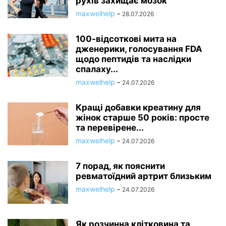
рухів захищає мозок
maxwelhelp
-
28.07.2026
100-відсоткові мита на
дженерики, голосування FDA
щодо пептидів та наслідки
спалаху...
maxwelhelp
-
24.07.2026
Кращі добавки креатину для
жінок старше 50 років: просте
та перевірене...
maxwelhelp
-
24.07.2026
7 порад, як пояснити
ревматоїдний артрит близьким
maxwelhelp
-
24.07.2026
Як розчинна клітковина та